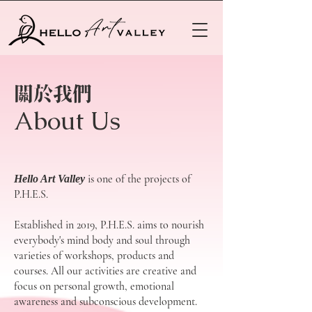
​關於我們
About Us
is one of the projects of
Hello Art Valley
P.H.E.S.
Established in 2019, P.H.E.S. aims to nourish
everybody's mind body and soul through
varieties of workshops, products and
courses. All our activities are
creative and
focus on p
ersonal growth, emotional
awareness and subconscious development.