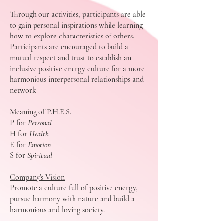
Through our activities, participants are able
to gain personal inspirations while learning
how to explore characteristics of others.
Participants are encouraged to build a
mutual respect and trust to establish an
inclusive positive energy culture for a more
harmonious interpersonal relationships and
network!
Meaning of P.H.E.S.
P for
Personal
H for
Health
E for
Emotion
S for
Spiritual
Company's Vision
Promote a culture full of positive energy,
pursue harmony with nature and build a
harmonious and loving society.