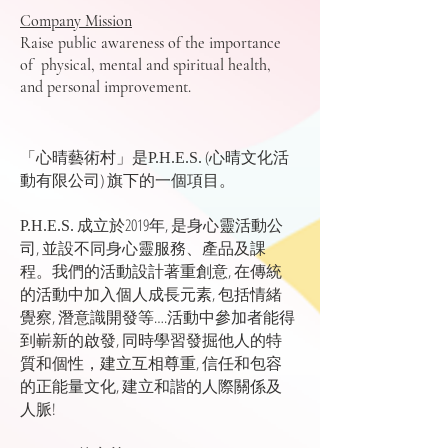
Company Mission
Raise public awareness of the importance
of physical, mental and spiritual health,
and personal improvement.
「心晴藝術村」是
(心晴文化活
P.H.E.S.
動有限公司) 旗下的一個項目。
成立於2019年, 是身心靈活動公
P.H.E.S.
司, 並設不同身心靈服務、產品及課
程。我們的活動設計著重創意, 在傳統
的活動中加入個人成長元素, 包括情緒
覺察, 潛意識開發等….活動中參加者能得
到嶄新的啟發, 同時學習發掘他人的特
質和個性，建立互相尊重, 信任和包容
的正能量文化, 建立和諧的人際關係及
人脈!