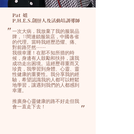
Pat 姐
P.H.E.S.創
辦
人及活動培訓導師
"
一次大病，我放棄了我的服裝品
牌， 11間連鎖服裝店，中國各省
的代理。當時我經歷恐懼、痛、
對前路茫然⋯⋯
我很幸運！在那不知所措的時
候，身邊有人鼓勵和扶持，讓我
成功走出困境。這經歷尋重而又
珍貴，我學習到身體、心靈、靈
性健康的重要性。我分享我的經
驗，希望認識我的人都可以輕鬆
地學習，讓遇到我們的人都感到
幸運。
推廣身心靈健康的路不好走但我
會一直走下去！
"